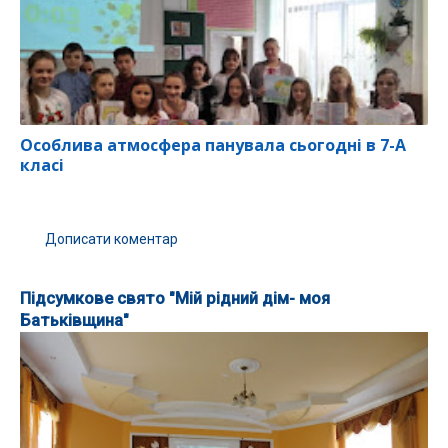
Особлива атмосфера панувала сьогодні в 7-А
класі
Дописати коментар
Підсумкове свято "Мій рідний дім- моя
Батьківщина"