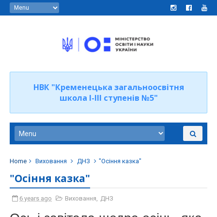
НВК "Кременецька загальноосвітня
школа І-ІІІ ступенів №5"
Home
Виховання
ДНЗ
"Осіння казка"
"Осіння казка"
6 years ago
Виховання
,
ДНЗ