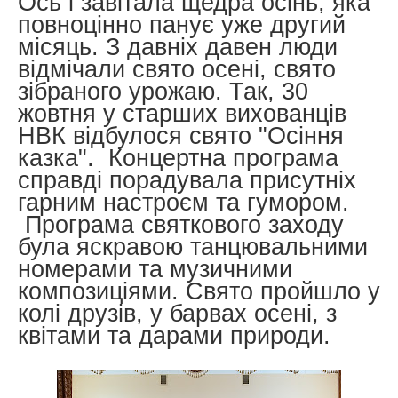
Ось і завітала щедра осінь, яка
повноцінно панує уже другий
місяць. З давніх давен люди
відмічали свято осені, свято
зібраного урожаю. Так, 30
жовтня у старших вихованців
НВК відбулося свято "Осіння
казка". Концертна програма
справді порадувала присутніх
гарним настроєм та гумором.
Програма святкового заходу
була яскравою танцювальними
номерами та музичними
композиціями. Свято пройшло у
колі друзів, у барвах осені, з
квітами та дарами природи.