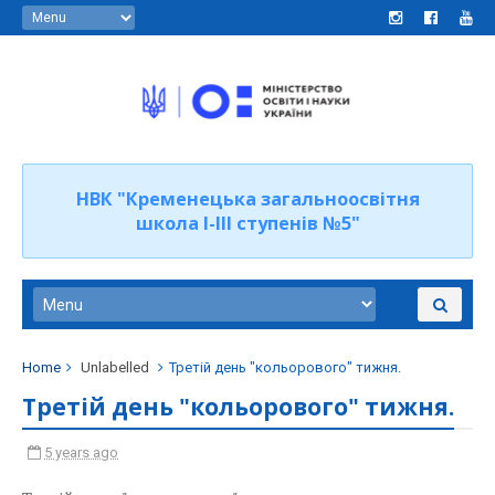
НВК "Кременецька загальноосвітня
школа І-ІІІ ступенів №5"
Home
Unlabelled
Третій день "кольорового" тижня.
Третій день "кольорового" тижня.
5 years ago