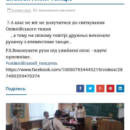
5 years ago
виховання навчання
7-А клас не міг не долучитися до святкування 
Олімпійського тижня 
, а тому на свіжому повітрі дружньо виконали 
руханку з елементими танцю . 
P.S.Виконувати рухи під улюблені пісні  - вдвічі 
приємніше.
#олімпійський_тиждень
https://www.facebook.com/100007934445219/videos/28
7490359470374
Поділись: