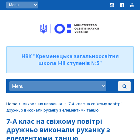
НВК "Кременецька загальноосвітня
школа І-ІІІ ступенів №5"
Home
виховання навчання
7-А клас на свіжому повітрі
дружньо виконали руханку з елементими танцю
7-А клас на свіжому повітрі
дружньо виконали руханку з
елементими танцю