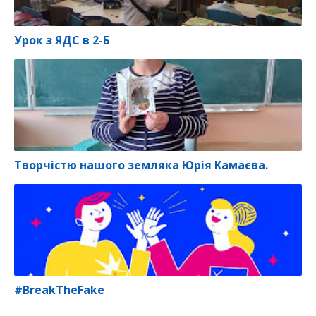
Урок з ЯДС в 2-Б
Творчістю нашого земляка Юрія Камаєва.
#BreakTheFake