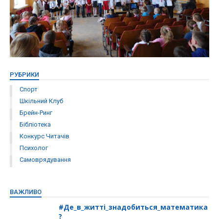
РУБРИКИ
Спорт
Шкільний Клуб
Брейн-Ринг
Бібліотека
Конкурс Читачів
Психолог
Самоврядування
ВАЖЛИВО
#Де_в_житті_знадобиться_математика
?