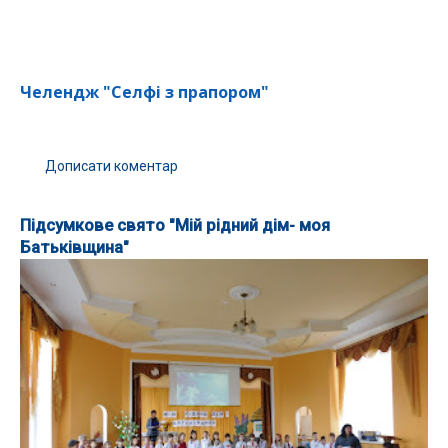
Челендж "Селфі з прапором"
Дописати коментар
Підсумкове свято "Мій рідний дім- моя
Батьківщина"