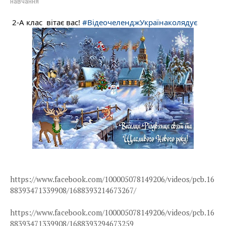
навчання
2-А клас  вітає вас! 
#ВідеочеленджУкраїнаколядує
https://www.facebook.com/100005078149206/videos/pcb.16
88393471339908/1688393214673267/
https://www.facebook.com/100005078149206/videos/pcb.16
88393471339908/1688393294673259