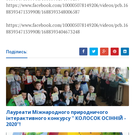
https://www.facebook.com/100005078149206/videos/pcb.16
88393471339908/1688393348006587
https://www.facebook.com/100005078149206/videos/pcb.16
88393471339908/1688393404673248
Поділись:
Лауреати Міжнародного природничого
інтерактивного конкурсу '' КОЛОСОК ОСІННІЙ -
2020''!