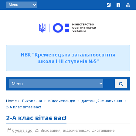
НВК "Кременецька загальноосвітня
школа І-ІІІ ступенів №5"
Home
Виховання
відеочелендж
дистанційне навчання
2-А клас вітає вас!
2-А клас вітає вас!
6 years ago
Виховання
,
відеочелендж
,
дистанційне