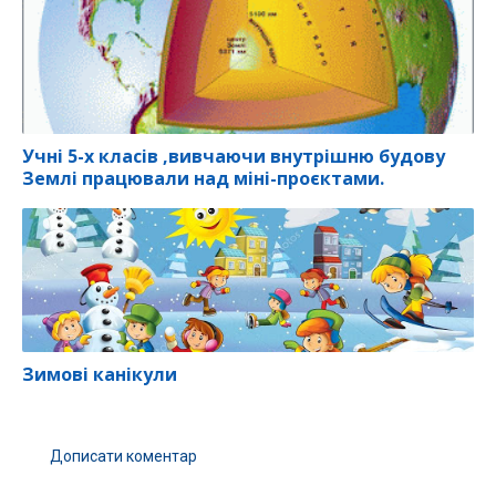
Учні 5-х класів ,вивчаючи внутрішню будову
Землі працювали над міні-проєктами.
Зимові канікули
Дописати коментар