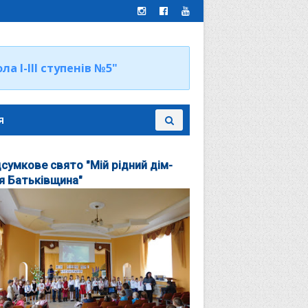
 І-ІІІ ступенів №5"
я
дсумкове свято "Мій рідний дім-
я Батьківщина"