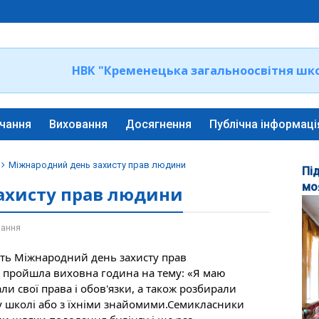
НВК "Кременецька загальноосвітня школа
чання
Виховання
Досягнення
Публічна інформаці
Міжнародний день захисту прав людини
Пі
мо
ахисту прав людини
ання
ють Міжнародний день захисту прав 
у пройшла виховна година на тему: «Я маю 
али свої права і обов'язки, а також розбирали 
я у школі або з їхніми знайомими.Семикласники 