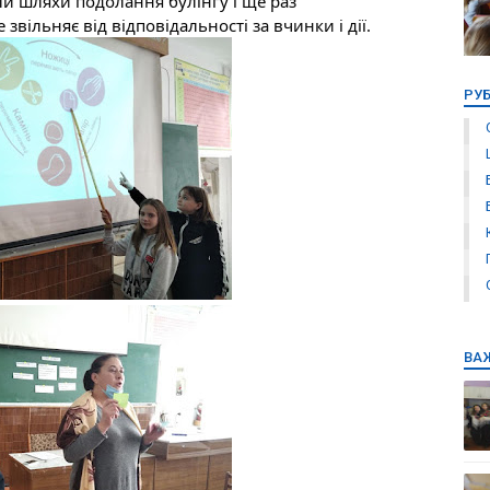
и шляхи подолання булінгу і ще раз 
вільняє від відповідальності за вчинки і дії.
РУ
ВА