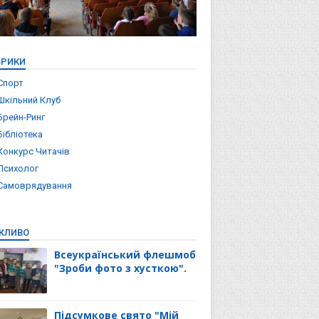
БРИКИ
Спорт
Шкільний Клуб
Брейн-Ринг
Бібліотека
Конкурс Читачів
Психолог
Самоврядування
ЖЛИВО
Всеукраїнський флешмоб
"Зроби фото з хусткою".
Підсумкове свято "Мій