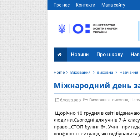
Про нас
Контакти
Мапа сайту
Новини
Про школу
Нав
Home
Виховання
виховна
Навчання
Міжнародний день з
6 years ago
Виховання
,
виховна
,
Навч
Щорічно 10 грудня в світі відзнача
людини.Сьогодні для учнів 7-А клас
право...СТОП булінг!!!». Учні   пригад
конфліктні  ситуації, які відбувалис