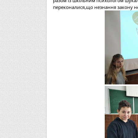
разом із шкільним психологом шукал
переконалися,що незнання закону не з