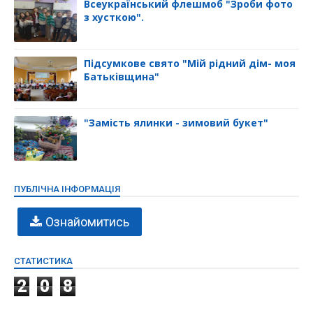
Всеукраїнський флешмоб "Зроби фото
з хусткою".
Підсумкове свято "Мій рідний дім- моя
Батьківщина"
"Замість ялинки - зимовий букет"
ПУБЛІЧНА ІНФОРМАЦІЯ
Ознайомитись
СТАТИСТИКА
2
0
8